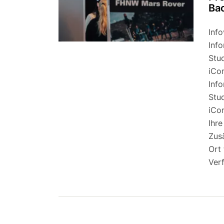
Bac
Inf
Inf
Stud
iCo
Info
Stud
iCo
Ihre
Zus
Ort
Ver