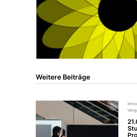
Weitere Beiträge
Info
Verg
21
St
Pro