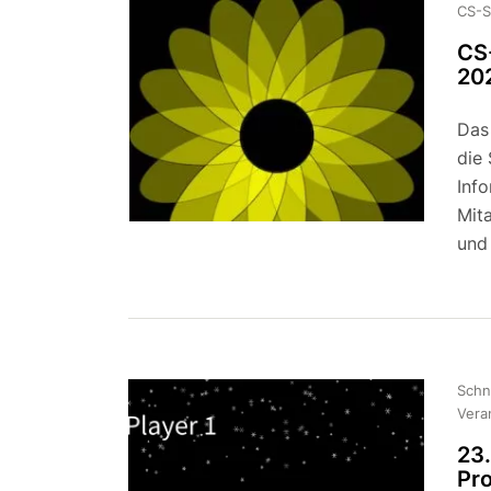
CS-S
CS
20
Das 
die
Inf
Mita
und
Schn
Vera
23
Pr