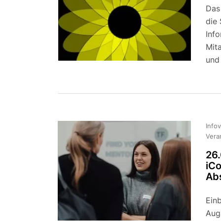
Das 
die
Inf
Mita
und
Info
Vera
26.
iC
Ab
Ein
Aug