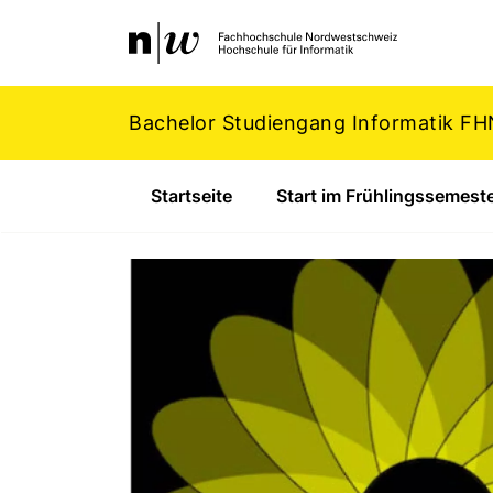
Navigation
Footer
Zum Inhalt springen.
Bachelor Studiengang Informatik F
Startseite
Start im Frühlingssemest