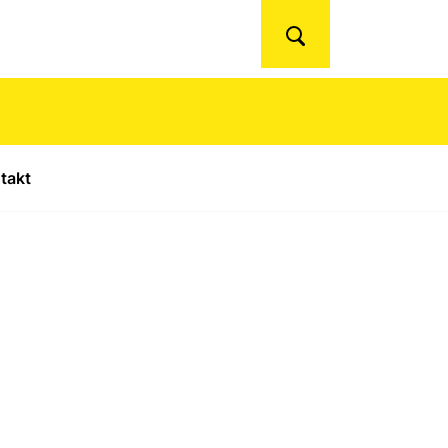
Suchen
takt
termenü für "Studium"