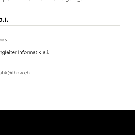
.i.
aes
gleiter Informatik a.i.
matik@fhnw.ch