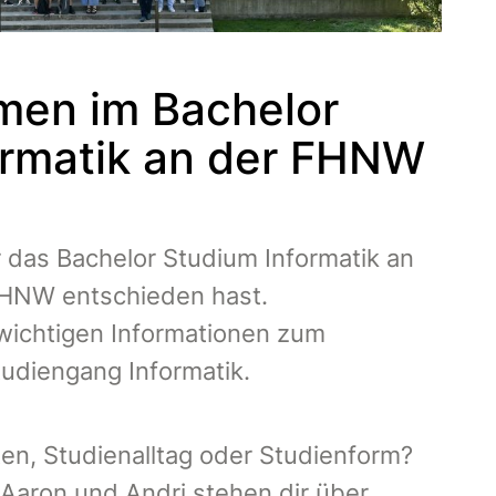
men im Bachelor
ormatik an der FHNW
r das Bachelor Studium Informatik an
FHNW entschieden hast.
e wichtigen Informationen zum
udiengang Informatik.
en, Studienalltag oder Studienform?
Aaron und Andri stehen dir über