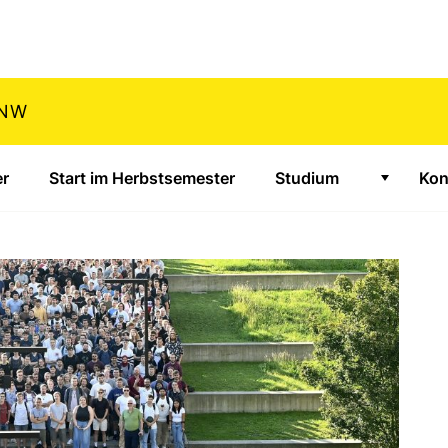
HNW
er
Start im Herbstsemester
Studium
Kon
Zeige Un