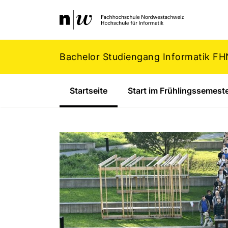
Navigation
Footer
Zum Inhalt springen.
Bachelor Studiengang Informatik F
Startseite
(Aktiv)
Start im Frühlingssemest